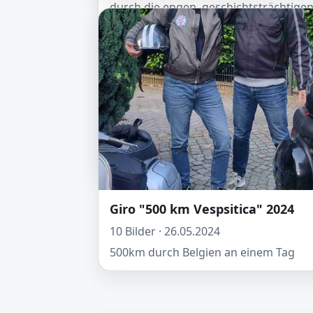
durch die engen, geschichtsträchtige
Gassen des nahegelegenen Brügge: D
Knattern der Motoren und das bunte
Meer aus klassischen und modernen
Vespas boten ein unvergessliches Bild
Am Ende zog die Bremer Truppe ein
klares Fazit: **Nasses Pflaster, aber
glühende Herzen.** Die EVW 2026 wa
ein voller Erfolg und das nächste Tref
ist schon fest im Visier!
Giro "500 km Vespsitica" 2024
10 Bilder · 26.05.2024
500km durch Belgien an einem Tag