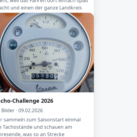
ent, weil das Fahren dort einfach spaß
cht und einen der ganze Landkreis
t offenen Armen empfängt!
acho-Challenge 2026
 Bilder · 09.02.2026
r sammeln zum Saisonstart einmal
e Tachostände und schauen am
hresende, was so an Strecke