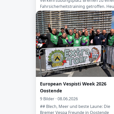
Verkehrsübungsplatz Bremen zu ein
Fahrsicherheitstraining getroffen. He
ging es um die Grundlagen für
Schaltroller. Unser Trainer ist übrigens
selber Vespa-Fahrer und hatte natürli
seine PX dabei
European Vespisti Week 2026
Oostende
9 Bilder · 08.06.2026
## Blech, Meer und beste Laune: Die
Bremer Vespa Freunde in Oostende