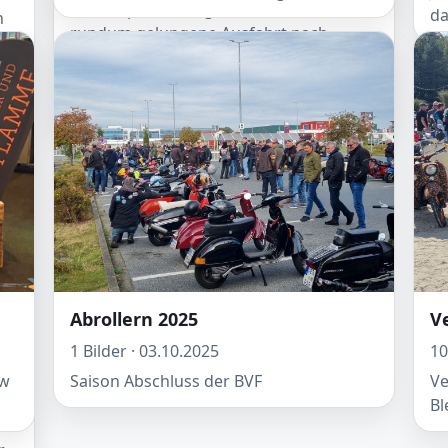
es eine perfekt organisierte und
d
h
rundum gelungene Ausfahrt nach
Soltau. Ein Samstag, der der Community
sicherlich noch länger in Erinnerung
bleiben wird!
ie
s
t
r
Abrollern 2025
V
.
1 Bilder · 03.10.2025
10
ow
Saison Abschluss der BVF
Ve
Bl