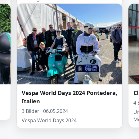
n
as
.
r
fen
Vespa World Days 2024 Pontedera,
C
Italien
4 
3 Bilder · 06.05.2024
Un
Mo
Vespa World Days 2024