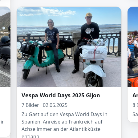
r
er
n
kt
m
Vespa World Days 2025 Gijon
A
7 Bilder · 02.05.2025
8 
Zu Gast auf den Vespa World Days in
Sa
ir
Spanien. Anreise ab Frankreich auf
Achse immer an der Atlantikküste
entlang