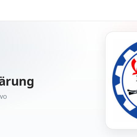
lärung
GVO